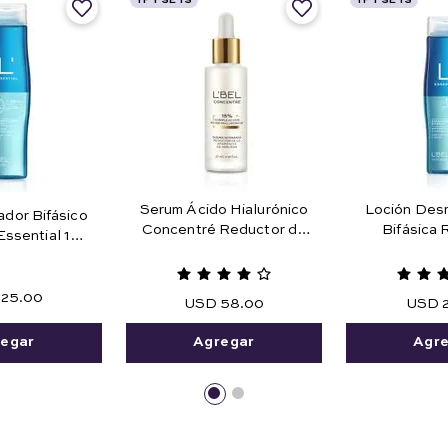
TF Y SETS
TF Y SETS
Serum Ácido Hialurónico
Loción Desm
ador Bifásico
Concentré Reductor de
Bifásica
Essential 180
Arrugas 27 ml e .91 fl. oz.
Maquillaje 
ml.
Agua 1
25
.
00
USD
58
.
00
USD
egar
Agregar
Agr