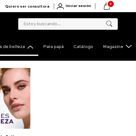
0
|
|
Iniciar sesión
Quiero ser consultora
Estoy buscando...
 de belleza
Para papá
Catálogo
Magazine
e Maquillaje Solutions Pro-
Compartir
ron con Ácido Hialurónico
ara amarlo
illaje con ácido hialurónico que cuida e hidrata la piel como un
l con FPS 20. Contenido: 30ml.