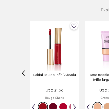
Expl
Labial líquido Infini Absolu
Base matific
brillo lar
Forever 
USD
21
.
00
USD
Rouge Chérie
Cremé