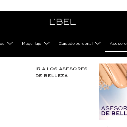
es
Maquillaje
Cuidado personal
Asesores
IR A LOS ASESORES
Base d
DE BELLEZA
Hialu
30ml.
Razones p
Base de Maqu
sérum facia