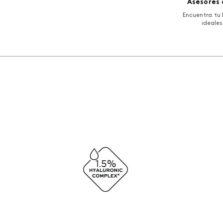
Asesores 
Color
:
cre
Encuentra tu 
ideales