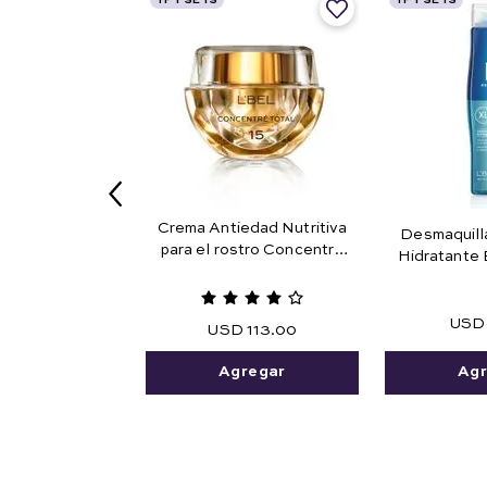
TF Y SETS
TF Y SETS
Crema Antiedad Nutritiva
Desmaquill
para el rostro Concentré
Hidratante 
Total 15
USD
USD
113
.
00
Agr
Agregar