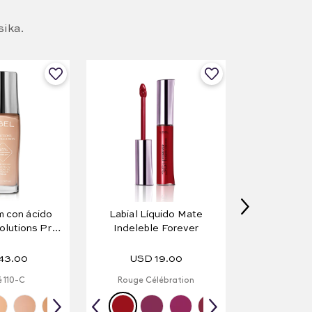
sika.
 con ácido
Labial Líquido Mate
olutions Pro-
Indeleble Forever
n 30 ml
43
.
00
USD
19
.
00
 110-C
Rouge Célébration