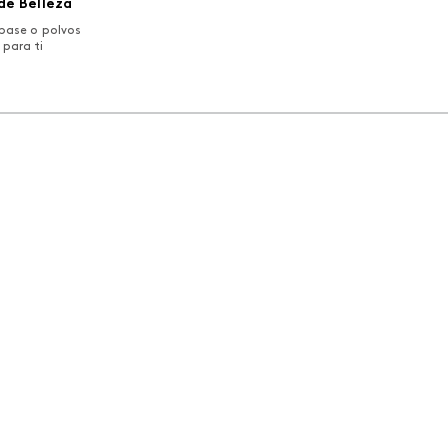
de Belleza
mé 110-c
base o polvos
 para ti