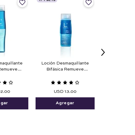
TF Y SETS
aquillante
Loción Desmaquillante
 Remueve
Bifásica Remueve
a Prueba de
Maquillaje Prueba de
25 ml
Agua 45 ml.
22
.
00
USD
13
.
00
egar
Agregar