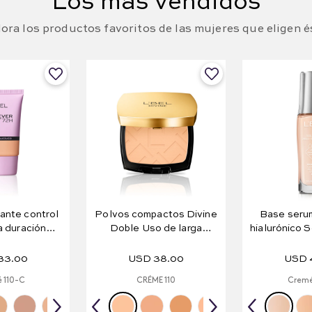
Los más vendidos
ora los productos favoritos de las mujeres que eligen é
ante control
Polvos compactos Divine
Base serum
ga duración
Doble Uso de larga
hialurónico S
Matte 72H
duración 10 g e .35 oz.
Hialuro
33
.
00
USD
38
.
00
USD
 110-C
CRÉME 110
Cremé