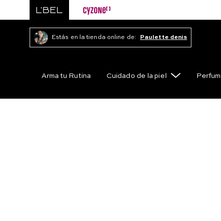
Estás en la tienda online de:
Paulette denis
Arma tu Rutina
Cuidado de la piel
Perfum
OOPS!