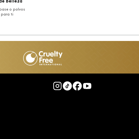
de Belleza
base o polvos
 para ti