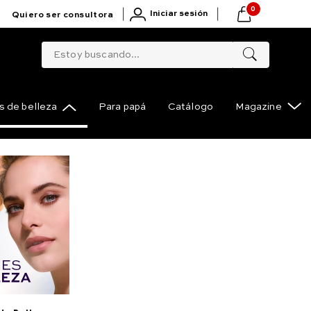
0
|
|
Iniciar sesión
Quiero ser consultora
Estoy buscando...
 de belleza
Para papá
Catálogo
Magazine
t-espuma-limpiadora-facial
"