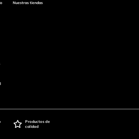
ío
Nuestras tiendas
s
l
o
Productos de
calidad