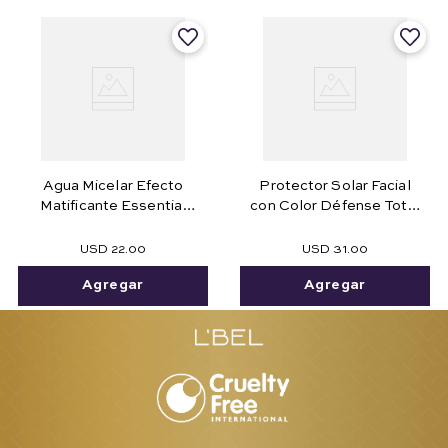
Agua Micelar Efecto
Protector Solar Facial
Matificante Essential
con Color Défense Total
180 ml.
Anti-Manchas
USD
22
.
00
USD
31
.
00
Agregar
Agregar