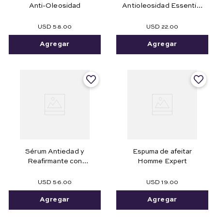
Anti-Oleosidad
Antioleosidad Essential
120g
USD
58
.
00
USD
22
.
00
Agregar
Agregar
Sérum Antiedad y
Espuma de afeitar
Reafirmante con
Homme Expert
Colageno Concentré 30
ml
USD
56
.
00
USD
19
.
00
Agregar
Agregar