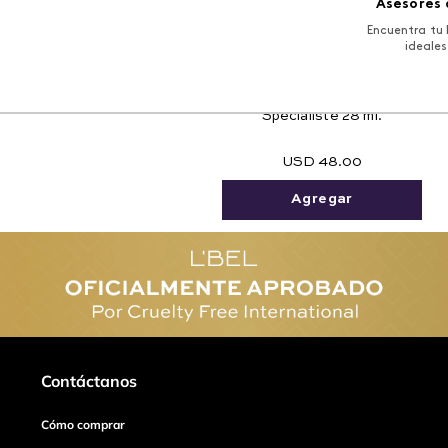
Asesores 
Encuentra tu 
ideales
Serum Antioleosidad
Spécialiste 28 ml.
USD
48
.
00
Agregar
Contáctanos
Cómo comprar