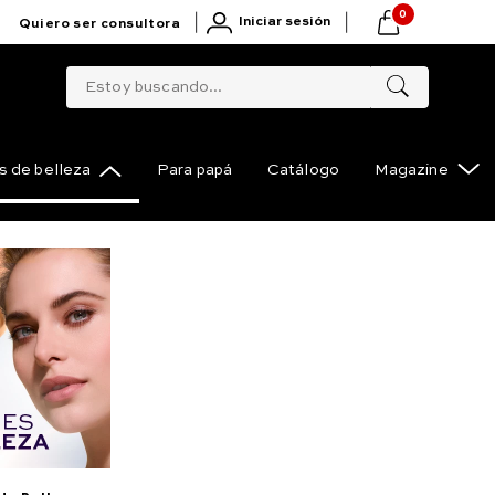
0
|
|
Iniciar sesión
Quiero ser consultora
Estoy buscando...
 de belleza
Para papá
Catálogo
Magazine
Ordenar por