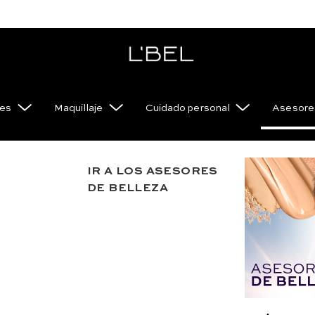
es
Maquillaje
Cuidado personal
Asesores
a
IR A LOS ASESORES
DE BELLEZA
TF Y SETS