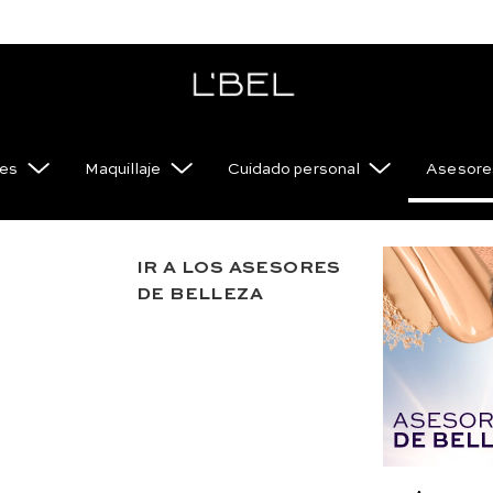
es
Maquillaje
Cuidado personal
Asesores
IR A LOS ASESORES
Experté 
DE BELLEZA
Daños Ex
Razones para a
Es un acondicionad
minutos.
USD
19
.
00