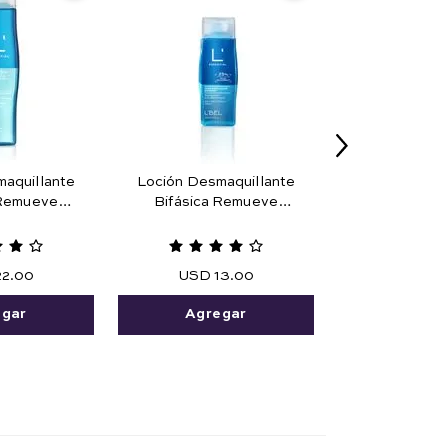
aquillante
Loción Desmaquillante
 Remueve
Bifásica Remueve
a Prueba de
Maquillaje Prueba de
25 ml
Agua 45 ml.
22
.
00
USD
13
.
00
egar
Agregar