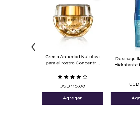
Crema Antiedad Nutritiva
Desmaquill
para el rostro Concentré
Hidratante 
Total 15
USD
USD
113
.
00
Agr
Agregar