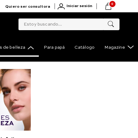
0
|
|
Iniciar sesión
Quiero ser consultora
Estoy buscando...
 de belleza
Para papá
Catálogo
Magazine
Acondicionador
Compartir
tremos 200 ml
marlo
or que revierte el daño extremo en tan solo 3