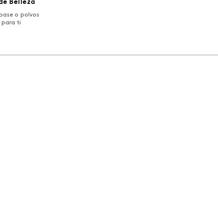
de Belleza
base o polvos
 para ti