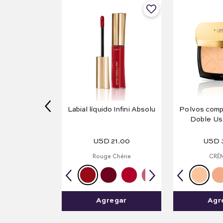
Labial líquido Infini Absolu
Polvos comp
Doble Uso
duración 10
USD
21
.
00
USD
Rouge Chérie
CRÉM
Agregar
Agr