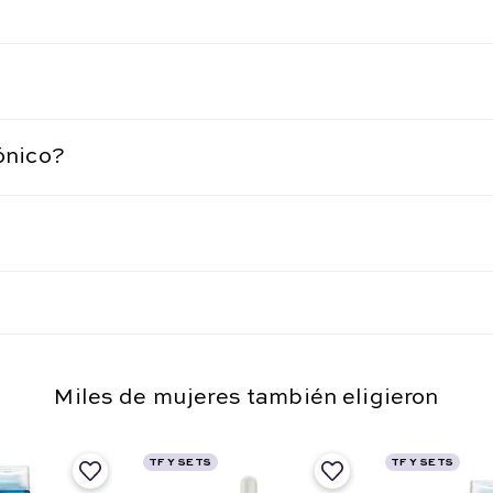
ónico?
Miles de mujeres también eligieron
TF Y SETS
TF Y SETS