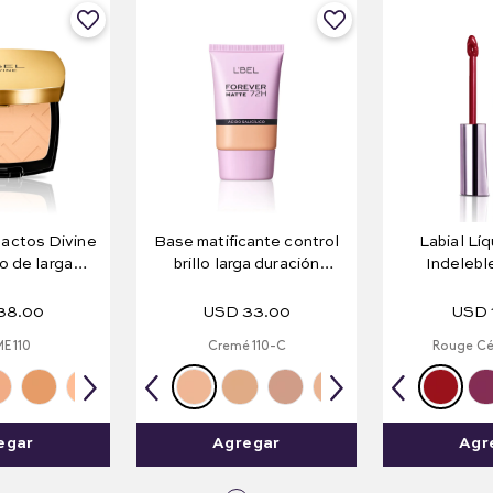
actos Divine
Base matificante control
Labial Lí
 de larga
brillo larga duración
Indelebl
 g e .35 oz.
Forever Matte 72H
38
.
00
USD
33
.
00
USD
E 110
Cremé 110-C
Rouge Cé
egar
Agregar
Agr