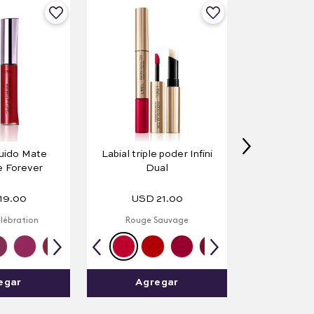
quido Mate
Labial triple poder Infini
e Forever
Dual
19
.
00
USD
21
.
00
lébration
Rouge Sauvage
egar
Agregar