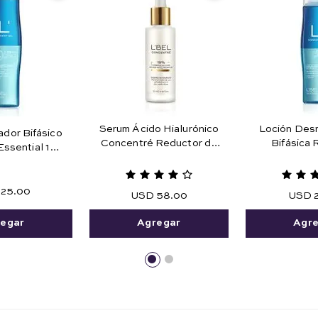
Serum Ácido Hialurónico
Loción Desm
ador Bifásico
Concentré Reductor de
Bifásica
Essential 180
Arrugas 27 ml e .91 fl. oz.
Maquillaje 
ml.
Agua 1
25
.
00
USD
58
.
00
USD
egar
Agregar
Agr