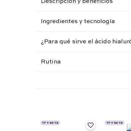
Descripción y beneficios
Ingredientes y tecnología
¿Para qué sirve el ácido hialur
Rutina
TF Y SETS
TF Y SETS