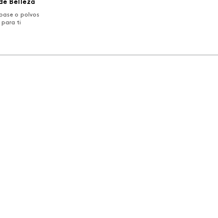
de Belleza
base o polvos
 para ti