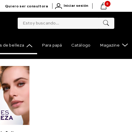
0
|
|
Iniciar sesión
Quiero ser consultora
Estoy buscando...
 de belleza
Para papá
Catálogo
Magazine
tensivo Lumi-Age Ojos
Compartir
marlo
umi-Age Ojos AM reductor de apariencia de ojeras 15
 x 2.20 x 10.65 cm) NSOC43340-25CO