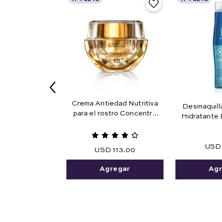
Crema Antiedad Nutritiva
Desmaquill
para el rostro Concentré
Hidratante 
Total 15
USD
USD
113
.
00
Agr
Agregar