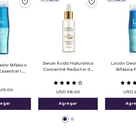
Serum Ácido Hialurónico
Loción Desm
ador Bifásico
Concentré Reductor de
Bifásica
Essential 180
Arrugas 27 ml e .91 fl. oz.
Maquillaje 
ml.
Agua 1
25
.
00
USD
58
.
00
USD
egar
Agregar
Agr