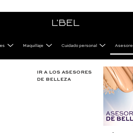
es
Maquillaje
Cuidado personal
Asesores
IR A LOS ASESORES
Suero in
DE BELLEZA
AM 15 g
Razones para a
Suero intensivo L
g. e 52 oz. (2.70
USD
32
.
00