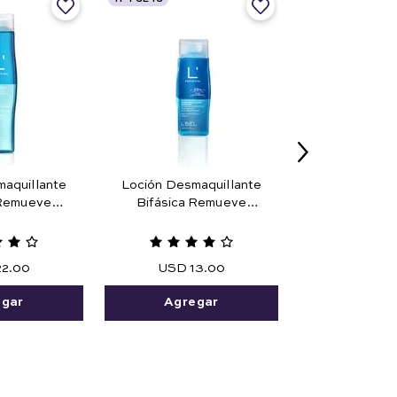
aquillante
Loción Desmaquillante
 Remueve
Bifásica Remueve
a Prueba de
Maquillaje Prueba de
25 ml
Agua 45 ml.
22
.
00
USD
13
.
00
egar
Agregar