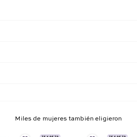
Miles de mujeres también eligieron
TF Y SETS
TF Y SETS