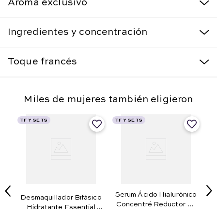
Aroma exclusivo
Ingredientes y concentración
Toque francés
Miles de mujeres también eligieron
TF Y SETS
TF Y SETS
Serum Ácido Hialurónico
Desmaquillador Bifásico
Concentré Reductor de
Hidratante Essential
Arrugas 27 ml e .91 fl. oz.