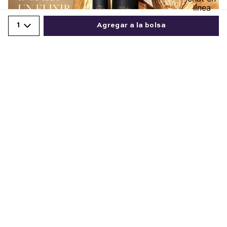
1
Agregar a la bolsa
Comparte este producto
Los más vendidos
Copiar link
Whatsapp
Facebook
Más
Explora los productos favoritos de las mujeres que
eligen ésika.
Labial líquido Infini
Base matificante control
Absolu
brillo larga duración