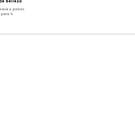
de Belleza
base o polvos
 para ti