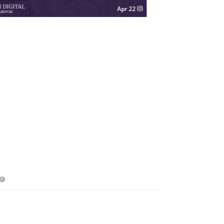
A
INGRIDCOACHDIGITA
Apr 21
igitalmaria
ingridcoachdigital
😅