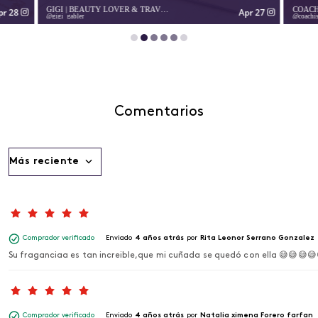
COACH DIGITAL
MARÍ
pr 27
Apr 22
coachisatovar
coachd
Comentarios
Más reciente
Comprador verificado
Enviado
4 años atrás
por
Rita Leonor Serrano Gonzalez
Su fraganciaa es tan increible,que mi cuñada se quedó con ella 😅😅😅😅
Comprador verificado
Enviado
4 años atrás
por
Natalia ximena Forero farfan