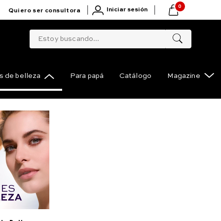
0
|
|
Iniciar sesión
Quiero ser consultora
Estoy buscando...
 de belleza
Para papá
Catálogo
Magazine
para mujer de larga
Compartir
Mithyka Elixir, 50 ml
(
21
)
marlo
aderado de muy alta concentración que despierta tu
 ml e 1.7 fl. oz. (4.5 x 4.15 x 15.6 cm) NSOC01669-