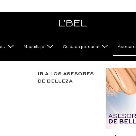
es
Maquillaje
Cuidado personal
Asesores
IR A LOS ASESORES
Perfume 
DE BELLEZA
Duración 
Razones para a
Perfume floral am
fuerza interior. 50
20CO.