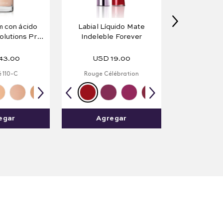
 con ácido
Labial Líquido Mate
olutions Pro-
Indeleble Forever
n 30 ml
43
.
00
USD
19
.
00
 110-C
Rouge Célébration
egar
Agregar