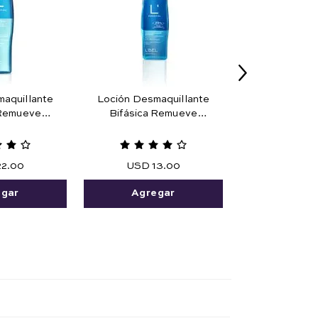
aquillante
Loción Desmaquillante
 Remueve
Bifásica Remueve
a Prueba de
Maquillaje Prueba de
25 ml
Agua 45 ml.
22
.
00
USD
13
.
00
egar
Agregar