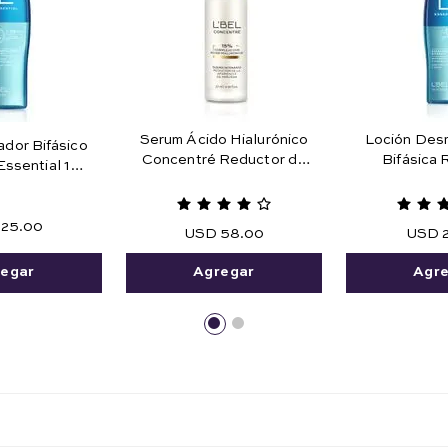
Serum Ácido Hialurónico
Loción Desm
ador Bifásico
Concentré Reductor de
Bifásica
Essential 180
Arrugas 27 ml e .91 fl. oz.
Maquillaje 
ml.
Agua 1
25
.
00
USD
58
.
00
USD
egar
Agregar
Agr