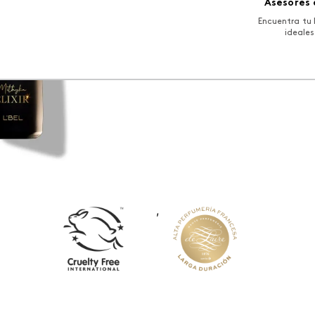
Asesores 
USD
54
.
00
Encuentra tu 
ideales
,