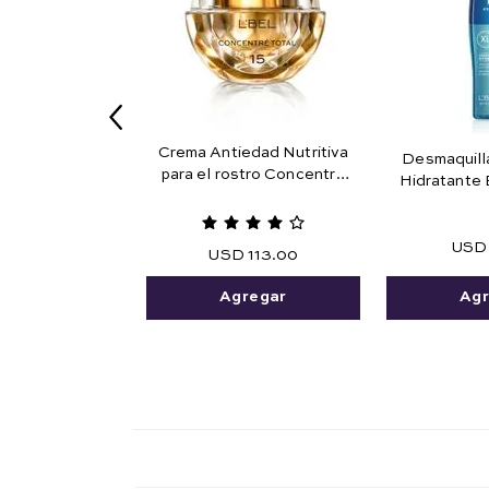
Crema Antiedad Nutritiva
Desmaquill
para el rostro Concentré
Hidratante 
Total 15
USD
USD
113
.
00
Agr
Agregar