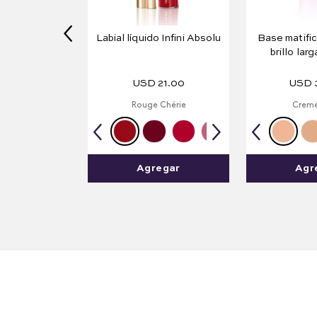
Labial líquido Infini Absolu
Base matific
brillo lar
Forever 
USD
21
.
00
USD
Rouge Chérie
Cremé
Agregar
Agr