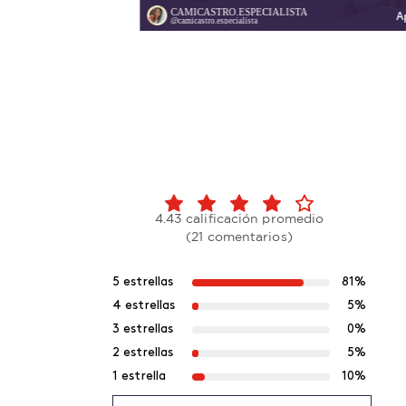
GIGI | BEAUTY LOVER & TRAVEL FANATIC
Apr 28
A
gigi_gabler
4.43 calificación promedio
(21 comentarios)
5 estrellas
81%
4 estrellas
5%
3 estrellas
0%
2 estrellas
5%
1 estrella
10%