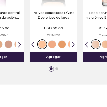
ante control
Polvos compactos Divine
Base serum
ga duración
Doble Uso de larga
hialurónico S
Matte 72H
duración 10 g e .35 oz.
Hialuro
33
.
00
USD
38
.
00
USD
 110-C
CRÉME 110
Cremé
egar
Agregar
Agr