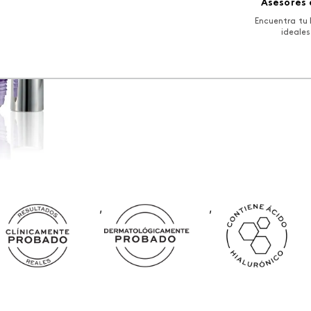
Asesores 
Tratamiento noctur
Encuentra tu 
USD
32
.
00
ideales
,
,