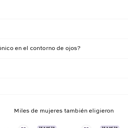
ónico en el contorno de ojos?
Miles de mujeres también eligieron
TF Y SETS
TF Y SETS