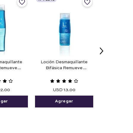
aquillante
Loción Desmaquillante
 Remueve
Bifásica Remueve
a Prueba de
Maquillaje Prueba de
25 ml
Agua 45 ml.
22
.
00
USD
13
.
00
egar
Agregar