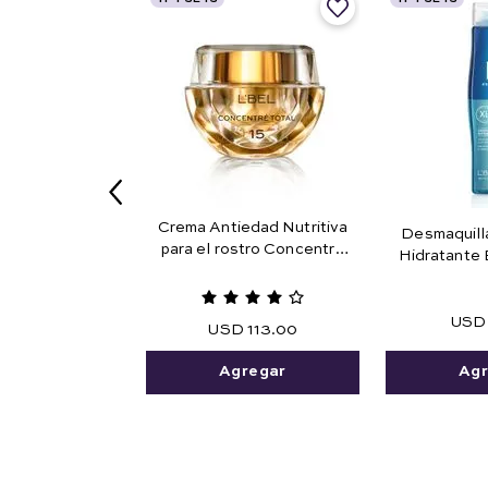
Crema Antiedad Nutritiva
Desmaquill
para el rostro Concentré
Hidratante 
Total 15
USD
USD
113
.
00
Agr
Agregar