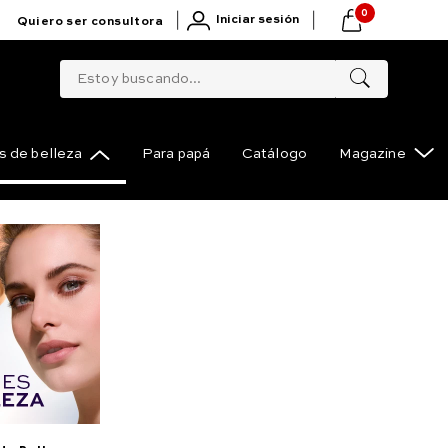
0
|
|
Iniciar sesión
Quiero ser consultora
Estoy buscando...
 de belleza
Para papá
Catálogo
Magazine
 Ojos crema para
Compartir
contorno de ojos con
lurónico 15 gr.
(
110
)
marlo