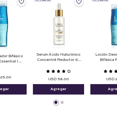
Serum Ácido Hialurónico
Loción Desm
ador Bifásico
Concentré Reductor de
Bifásica
Essential 180
Arrugas 27 ml e .91 fl. oz.
Maquillaje 
ml.
Agua 1
25
.
00
USD
58
.
00
USD
egar
Agregar
Agr