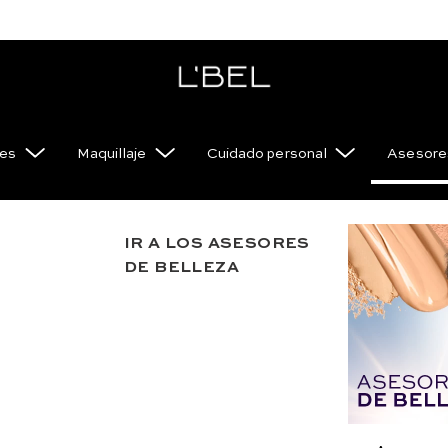
es
Maquillaje
Cuidado personal
Asesores
IR A LOS ASESORES
Nocturne
DE BELLEZA
ojeras y 
ácido hia
TF Y SETS
Razones para a