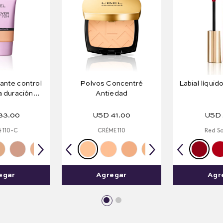
ante control
Polvos Concentré
Labial líquido
ga duración
Antiedad
Matte 72H
33
.
00
USD
41
.
00
USD
 110-C
CRÉME 110
Red S
egar
Agregar
Agr