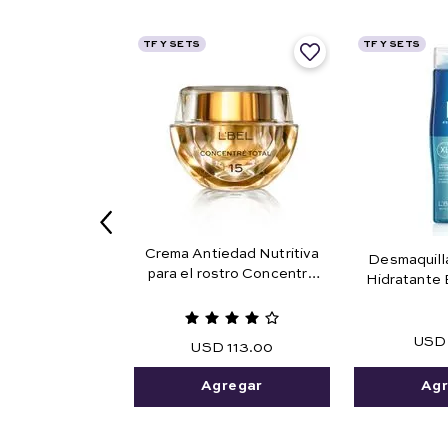
TF Y SETS
TF Y SETS
Crema Antiedad Nutritiva
Desmaquill
para el rostro Concentré
Hidratante 
Total 15
USD
USD
113
.
00
Agr
Agregar