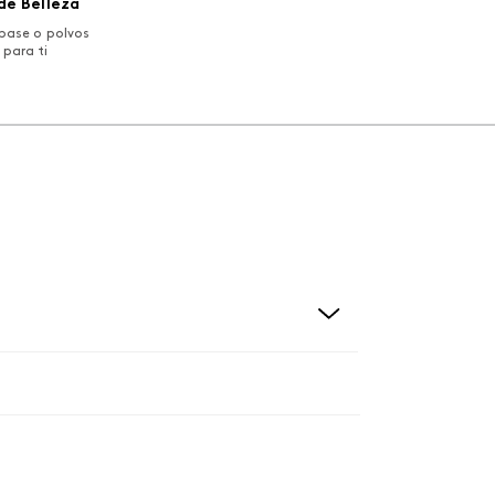
de Belleza
base o polvos
 para ti