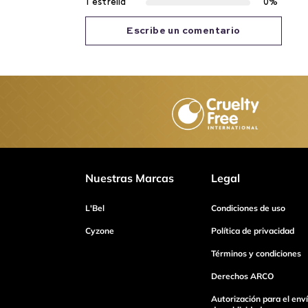
1 estrella
0%
Escribe un comentario
Agregar comentario
Título
Califica el producto de 1 a 5 estrellas
Nuestras Marcas
Legal
Tu nombre
L'Bel
Condiciones de uso
Cyzone
Política de privacidad
Términos y condiciones
Dirección de email
Derechos ARCO
Autorización para el env