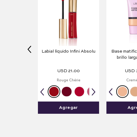
Labial líquido Infini Absolu
Base matific
brillo lar
Forever 
USD
21
.
00
USD
Rouge Chérie
Cremé
Agregar
Agr