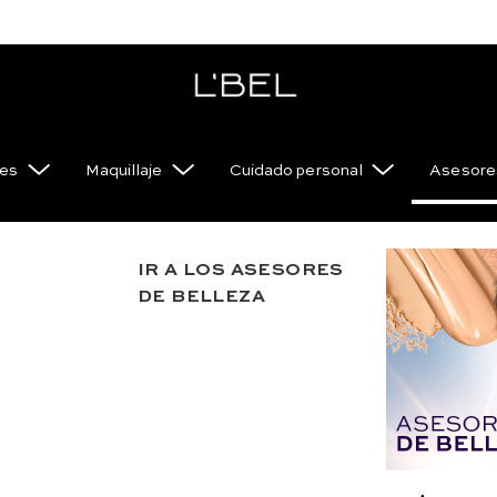
es
Maquillaje
Cuidado personal
Asesores
IR A LOS ASESORES
Reloj 
DE BELLEZA
Razones p
Es un reloj