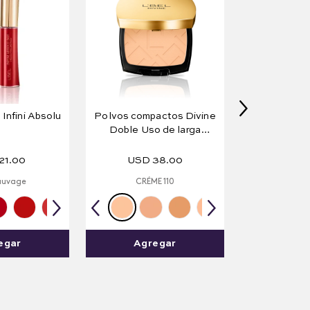
 Infini Absolu
Polvos compactos Divine
Doble Uso de larga
duración 10 g e .35 oz.
21
.
00
USD
38
.
00
auvage
CRÉME 110
egar
Agregar