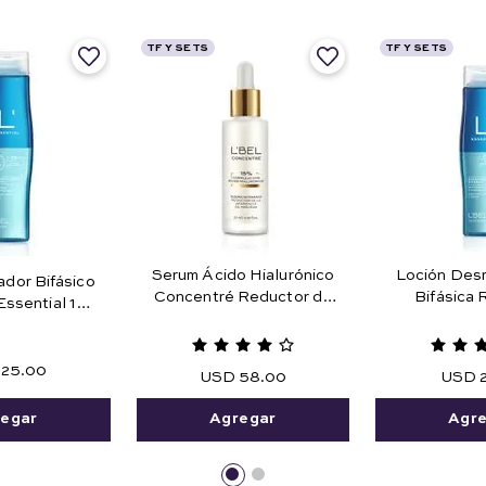
TF Y SETS
TF Y SETS
Serum Ácido Hialurónico
Loción Desm
ador Bifásico
Concentré Reductor de
Bifásica
Essential 180
Arrugas 27 ml e .91 fl. oz.
Maquillaje 
ml.
Agua 1
25
.
00
USD
58
.
00
USD
egar
Agregar
Agr