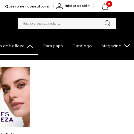
0
|
|
Iniciar sesión
Quiero ser consultora
Estoy buscando...
 de belleza
Para papá
Catálogo
Magazine
Blue Suit
Compartir
ara amarlo
 con correa de cuero y sunray azul oscuro