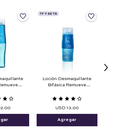
TF Y SETS
aquillante
Loción Desmaquillante
 Remueve
Bifásica Remueve
a Prueba de
Maquillaje Prueba de
25 ml
Agua 45 ml.
22
.
00
USD
13
.
00
egar
Agregar