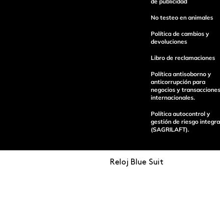
de publicidad
Escribe un comentario
No testeo en animales
Política de cambios y
devoluciones
Libro de reclamaciones
Enviar Comentario
Política antisoborno y
anticorrupción para
negocios y transaccione
internacionales.
Política autocontrol y
gestión de riesgo integra
(SAGRILAFT).
Reloj Blue Suit
Pagos 100%
Entregas a tod
seguros
el país
Operamos con