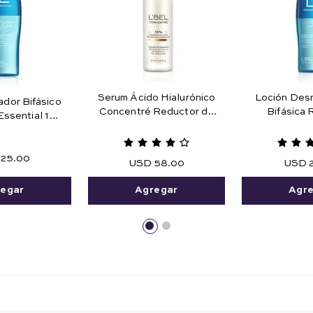
Serum Ácido Hialurónico
Loción Desm
ador Bifásico
Concentré Reductor de
Bifásica
Essential 180
Arrugas 27 ml e .91 fl. oz.
Maquillaje 
ml.
Agua 1
25
.
00
USD
58
.
00
USD
egar
Agregar
Agr