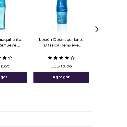
aquillante
Loción Desmaquillante
 Remueve
Bifásica Remueve
a Prueba de
Maquillaje Prueba de
25 ml
Agua 45 ml.
22
.
00
USD
13
.
00
egar
Agregar