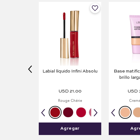
Labial líquido Infini Absolu
Base matific
brillo lar
Forever 
USD
21
.
00
USD
Rouge Chérie
Cremé
Agregar
Agr