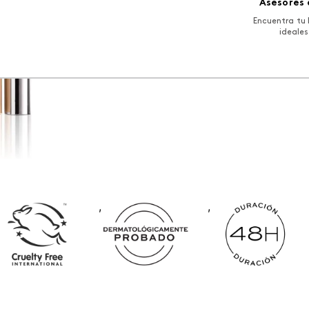
Color
:
claire cr
Asesores 
Encuentra tu 
ideales
,
,