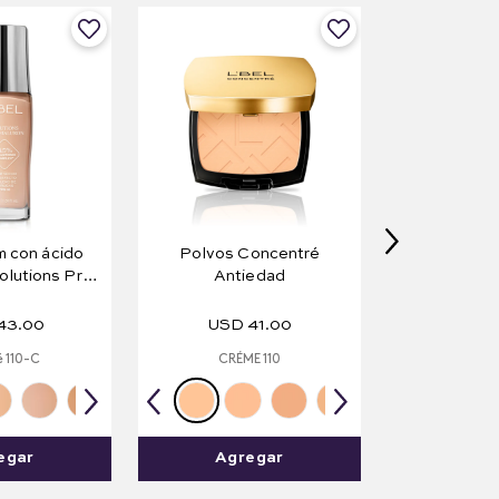
 con ácido
Polvos Concentré
olutions Pro-
Antiedad
n 30 ml
43
.
00
USD
41
.
00
 110-C
CRÉME 110
egar
Agregar