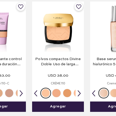
ante control
Polvos compactos Divine
Base serum
ga duración
Doble Uso de larga
hialurónico S
Matte 72H
duración 10 g e .35 oz.
Hialuro
33
.
00
USD
38
.
00
USD
 110-C
CRÉME 110
Cremé
egar
Agregar
Agr