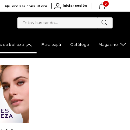
0
|
|
Iniciar sesión
Quiero ser consultora
Estoy buscando...
 de belleza
Para papá
Catálogo
Magazine
 sérum facial Pro-
Compartir
.4 ml e 0.18 fl. oz.
marlo
cial Pro-Hialuron con ácido hialurónico y FPS 15 5.4
(11.17 x 1.43 x 1.43 cm) NSOC45233-25CO