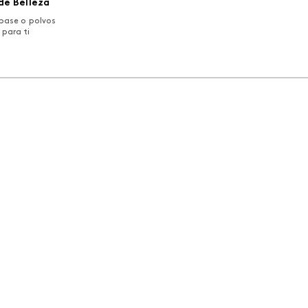
eme 110
de Belleza
base o polvos
 para ti