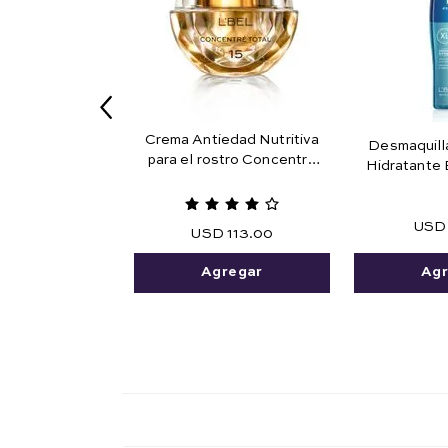
Crema Antiedad Nutritiva
Desmaquill
para el rostro Concentré
Hidratante 
Total 15
USD
USD
113
.
00
Agr
Agregar