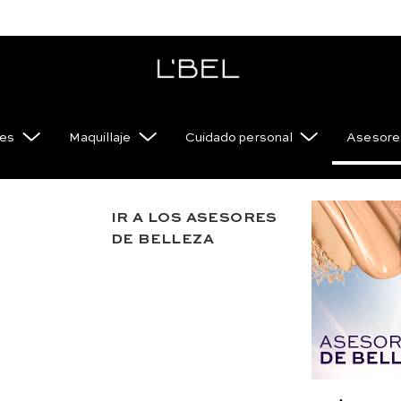
es
Maquillaje
Cuidado personal
Asesores
IR A LOS ASESORES
Corrector
DE BELLEZA
Hialuron 5
Razones para a
Corrector sérum fa
ml e 0.18 fl. oz. 
USD
24
.
00