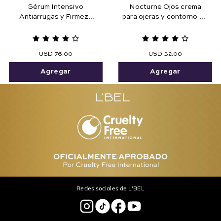
Sérum Intensivo
Nocturne Ojos crema
Antiarrugas y Firmeza
para ojeras y contorno de
Concentré Ojos 15g
ojos con ácido
hialurónico 15 gr.
USD
76
.
00
USD
32
.
00
Agregar
Agregar
Redes sociales de L'BEL